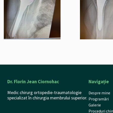
Dr. Florin Jean Ciornohac
Navigație
Medic chirurg ortopedie-traumatologie
Despre mine
specializat în chirurgia membrului superior.
Programări
Galerie
Proceduri chir