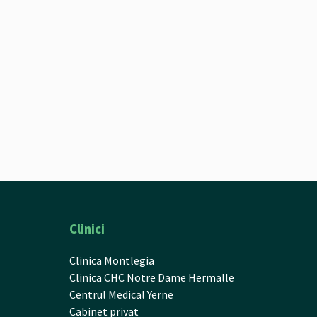
Clinici
Clinica Montlegia
Clinica CHC Notre Dame Hermalle
Centrul Medical Yerne
Cabinet privat